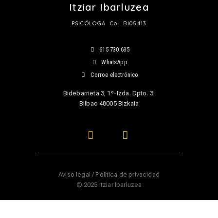
Itziar
Ibarluzea
PSICÓLOGA Col. BI05413
615 730 635
WhatsApp
Corroe electrónico
Bidebarrieta 3, 1º-Izda. Dpto. 3
Bilbao 48005 Bizkaia
Aviso legal
/
Política de privacidad
© 2025 Itziar Ibarluzea