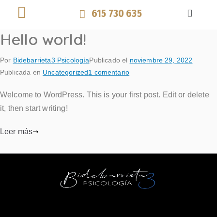
615 730 635
Hello world!
Por
Bidebarrieta3 Psicología
Publicado el
noviembre 29, 2022
Publicada en
Uncategorized
1 comentario
Welcome to WordPress. This is your first post. Edit or delete
it, then start writing!
Leer más